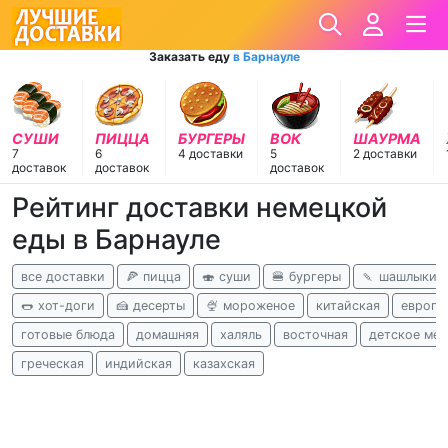
Заказать еду
в Барнауле
СУШИ
ПИЦЦА
БУРГЕРЫ
ВОК
ШАУРМА
7
6
4 доставки
5
2 доставки
доставок
доставок
доставок
Рейтинг доставки немецкой
еды в Барнауле
все доставки
🍕 пицца
🍣 суши
🍔 бургеры
🍡 шашлыки
🌭 хот-доги
🍰 десерты
🍨 мороженое
китайская
европе
готовые блюда
домашняя
халяль
восточная
детское ме
греческая
индийская
казахская