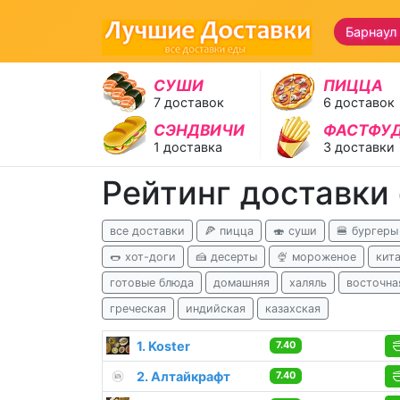
Барнаул
СУШИ
ПИЦЦА
7 доставок
6 доставок
СЭНДВИЧИ
ФАСТФУ
1 доставка
3 доставки
Рейтинг доставки 
все доставки
🍕 пицца
🍣 суши
🍔 бургеры
🌭 хот-доги
🍰 десерты
🍨 мороженое
кит
готовые блюда
домашняя
халяль
восточна
греческая
индийская
казахская
1. Koster
7.40
2. Алтайкрафт
7.40