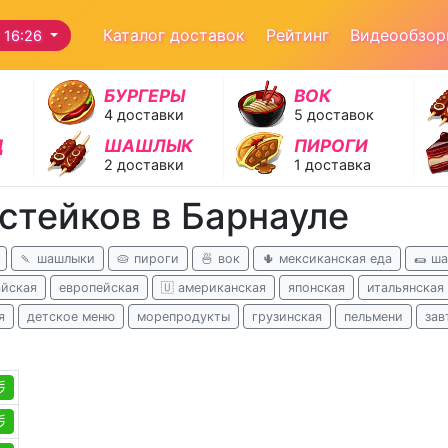
Каталог доставок
Рейтинг
Видеообзо
 16:26
БУРГЕРЫ
ВОК
4 доставки
5 доставок
Д
ШАШЛЫК
ПИРОГИ
2 доставки
1 доставка
стейков в Барнауле
🍡 шашлыки
🥧 пироги
🍜 вок
🌵 мексиканская еда
🌯 ш
айская
европейская
🇺 американская
японская
итальянская
я
детское меню
морепродукты
грузинская
пельмени
зав