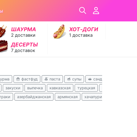
ры
ШАУРМА
ХОТ‑ДОГИ
2 доставки
1 доставка
ДЕСЕРТЫ
7 доставок
аурма
🍟 фастфуд
🍝 паста
🥣 супы
🥪 сэндвичи
🥟 хинкал
закуски
выпечка
кавказская
турецкая
поке
бизнес-ла
траки
азербайджанская
армянская
хачапури
вьетнамская