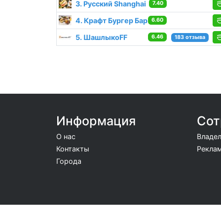
3. Русский Shanghai
7.40
4. Крафт Бургер Бар
6.60
5. ШашлыкоFF
6.46
183 отзыва
Информация
Сот
О нас
Владел
Контакты
Реклам
Города