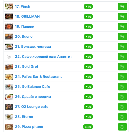
17. Pinch
7.40
18. GRILLMAN
7.40
19. Панини
7.40
20. Buono
7.40
21. Больше, чем еда
7.40
22. Кафе хорошей еды Аппетит
7.20
23. Gold Grot
7.20
24. Pafos Bar & Restaurant
7.20
25. Go Balance Cafe
7.00
26. Давайте поедим
7.00
27. О2 Lounge cafe
7.00
28. Eterno
7.00
29. Pizza pitano
6.80