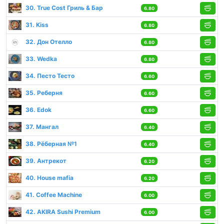
30. True Cost Гриль & Бар
6.80
31. Kiss
6.80
32. Дон Отелло
6.80
33. Wedka
6.80
34. Песто Тесто
6.60
35. Реберня
6.60
36. Edok
6.60
37. Мангал
6.40
38. Рёберная №1
6.40
39. Антрекот
6.20
40. House mafia
6.20
41. Coffee Machine
6.00
42. AKIRA Sushi Premium
6.00