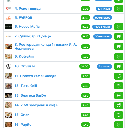
4. Рокет пицца
8.76
131 отзыв
5. FARFOR
90 отзывов
8.80
6. House Mafia
8.25
1403 отзыва
7. Суши-бар «Тунец»
9.10
20 отзывов
8. Ресторация купца 1 гильдии Я. А.
7.80
Немчинова
9. Кофейня
7.80
10. OriSushi
10.00
4 отзыва
11. Просто кафе Соседи
7.60
12. Torro Grill
7.60
13. Энотека BarDo
7.60
14. 7:59 завтраки и кофе
7.40
15. Orion
7.40
16. Papito
7.40