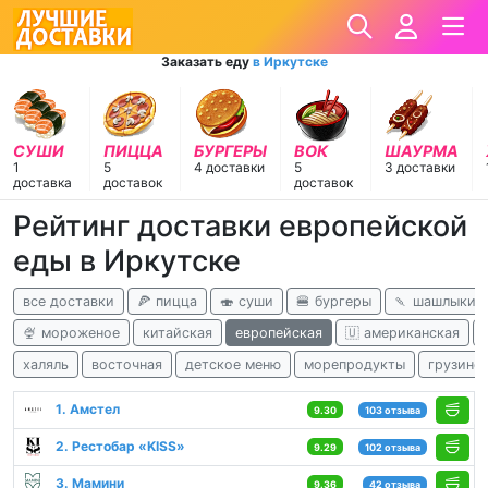
Заказать еду
в Иркутске
СУШИ
ПИЦЦА
БУРГЕРЫ
ВОК
ШАУРМА
1
5
4 доставки
5
3 доставки
доставка
доставок
доставок
Рейтинг доставки европейской
еды в Иркутске
все доставки
🍕 пицца
🍣 суши
🍔 бургеры
🍡 шашлыки
🍨 мороженое
китайская
европейская
🇺 американская
халяль
восточная
детское меню
морепродукты
грузинс
1. Амстел
9.30
103 отзыва
2. Рестобар «KISS»
9.29
102 отзыва
3. Мамини
9.36
42 отзыва