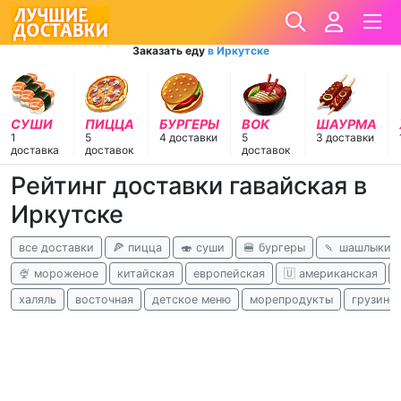
Заказать еду
в Иркутске
СУШИ
ПИЦЦА
БУРГЕРЫ
ВОК
ШАУРМА
1
5
4 доставки
5
3 доставки
доставка
доставок
доставок
Рейтинг доставки гавайская в
Иркутске
все доставки
🍕 пицца
🍣 суши
🍔 бургеры
🍡 шашлыки
🍨 мороженое
китайская
европейская
🇺 американская
халяль
восточная
детское меню
морепродукты
грузинс