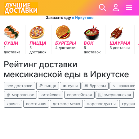
Заказать еду
в Иркутске
СУШИ
ПИЦЦА
БУРГЕРЫ
ВОК
ШАУРМА
1
5
4 доставки
5
3 доставки
доставка
доставок
доставок
Рейтинг доставки
мексиканской еды в Иркутске
все доставки
🍕 пицца
🍣 суши
🍔 бургеры
🍡 шашлыки
🍨 мороженое
китайская
европейская
🇺 американская
халяль
восточная
детское меню
морепродукты
грузинс