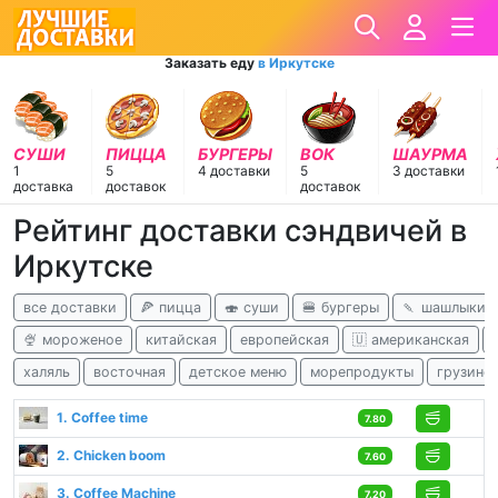
Заказать еду
в Иркутске
СУШИ
ПИЦЦА
БУРГЕРЫ
ВОК
ШАУРМА
1
5
4 доставки
5
3 доставки
доставка
доставок
доставок
Рейтинг доставки сэндвичей в
Иркутске
все доставки
🍕 пицца
🍣 суши
🍔 бургеры
🍡 шашлыки
🍨 мороженое
китайская
европейская
🇺 американская
халяль
восточная
детское меню
морепродукты
грузинс
1. Coffee time
7.80
2. Chicken boom
7.60
3. Coffee Machine
7.20