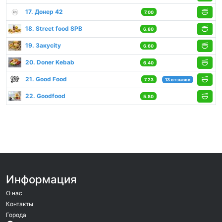
17. Донер 42
7.00
18. Street food SPB
6.80
19. Закуcity
6.60
20. Doner Kebab
6.40
21. Good Food
7.23
13 отзывов
22. Goodfood
5.80
Информация
О нас
Контакты
Города