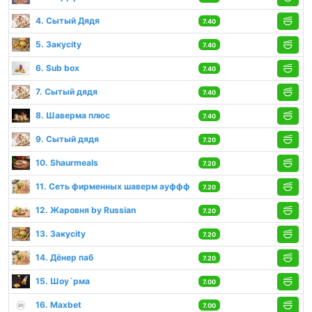
4. Сытый Дядя
7.40
5. Закуcity
7.40
6. Sub box
7.40
7. Сытый дядя
7.40
8. Шаверма плюс
7.40
9. Сытый дядя
7.20
10. Shaurmeals
7.20
11. Сеть фирменных шаверм ауффф
7.20
12. Жаровня by Russian
7.20
13. Закуcity
7.20
14. Дёнер паб
7.20
15. Шоу`рма
7.00
16. Maxbet
7.00