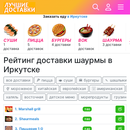
Заказать еду
в Иркутске
СУШИ
ПИЦЦА
БУРГЕРЫ
ВОК
ШАУРМА
1
5
4 доставки
5
3 доставки
доставка
доставок
доставок
Рейтинг доставки шаурмы в
Иркутске
все доставки
🍕 пицца
🍣 суши
🍔 бургеры
🍡 шашлыки
🍨 мороженое
китайская
европейская
🇺 американская
халяль
восточная
детское меню
морепродукты
грузинс
1. Marshall grill
7.60
2. Shaurmeals
7.60
3. Пиццерия 1:0
7.40