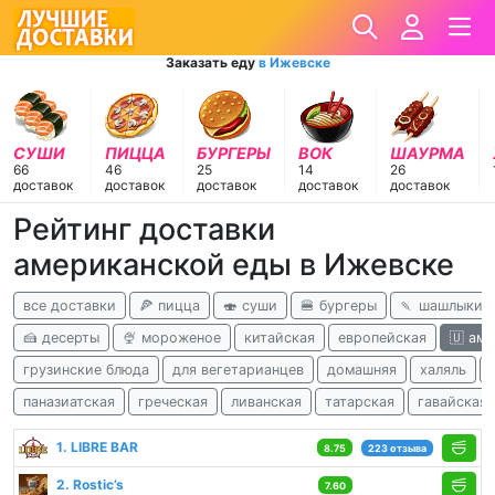
Заказать еду
в Ижевске
СУШИ
ПИЦЦА
БУРГЕРЫ
ВОК
ШАУРМА
66
46
25
14
26
доставок
доставок
доставок
доставок
доставок
Рейтинг доставки
американской еды в Ижевске
все доставки
🍕 пицца
🍣 суши
🍔 бургеры
🍡 шашлыки
🍰 десерты
🍨 мороженое
китайская
европейская
🇺 ам
грузинские блюда
для вегетарианцев
домашняя
халяль
паназиатская
греческая
ливанская
татарская
гавайская
1. LIBRE BAR
8.75
223 отзыва
2. Rostic’s
7.60