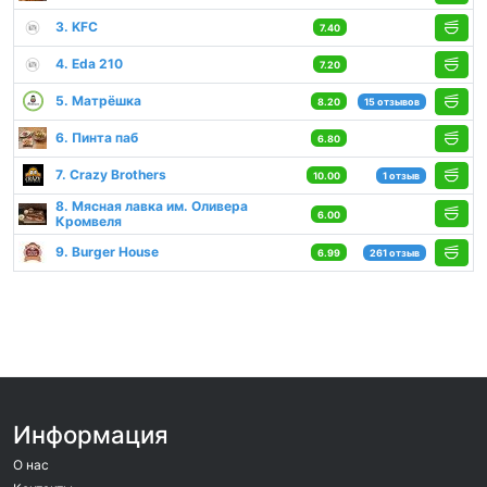
3. KFC
7.40
4. Eda 210
7.20
5. Матрёшка
8.20
15 отзывов
6. Пинта паб
6.80
7. Crazy Brothers
10.00
1 отзыв
8. Мясная лавка им. Оливера
6.00
Кромвеля
9. Burger House
6.99
261 отзыв
Информация
О нас