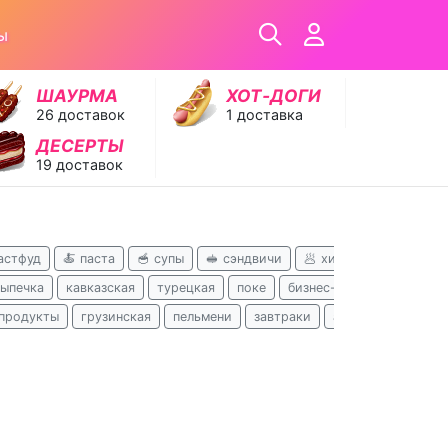
ы
ШАУРМА
ХОТ‑ДОГИ
26 доставок
1 доставка
ДЕСЕРТЫ
19 доставок
астфуд
🍝 паста
🥣 супы
🥪 сэндвичи
🥟 хинкали
🥗 салат
выпечка
кавказская
турецкая
поке
бизнес-ланчи
русская
продукты
грузинская
пельмени
завтраки
азербайджанская