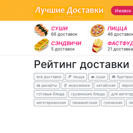
Ижевск
СУШИ
ПИЦЦА
66 доставок
46 доставо
СЭНДВИЧИ
ФАСТФУ
5 доставок
21 доставка
Рейтинг доставки
все доставки
🍕 пицца
🍣 суши
🍔 бургеры
🍰 десерты
🍨 мороженое
китайская
европ
готовые блюда
грузинские блюда
для вегета
вегетарианская
паназиатская
греческая
л