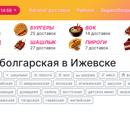
Каталог доставок
Рейтинг
Видеообзор
 14:59
БУРГЕРЫ
ВОК
к
25 доставок
14 доставок
Д
ШАШЛЫК
ПИРОГИ
27 доставок
7 доставок
 болгарская в Ижевске
🍡 шашлыки
🥧 пироги
🍜 вок
🌯 шаурма
🍖 мясо
🍟 ф
ейская
🇺 американская
японская
итальянская
закуски
рианцев
домашняя
халяль
восточная
детское меню
море
иванская
татарская
гавайская
английская