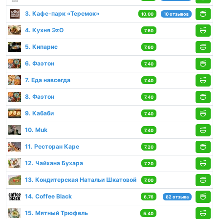
3. Кафе-парк «Теремок»
10.00
10 отзывов
4. Кухня ЭzО
7.60
5. Кипарис
7.60
6. Фаэтон
7.40
7. Еда навсегда
7.40
8. Фаэтон
7.40
9. Кабаби
7.40
10. Muk
7.40
11. Ресторан Каре
7.20
12. Чайхана Бухара
7.20
13. Кондитерская Натальи Шкатовой
7.00
14. Coffee Black
6.76
82 отзыва
15. Мятный Трюфель
5.40