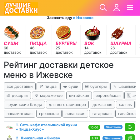
Заказать еду
в Ижевске
СУШИ
ПИЦЦА
БУРГЕРЫ
ВОК
ШАУРМА
66
46
25
14
26
доставок
доставок
доставок
доставок
доставок
Рейтинг доставки детское
меню в Ижевске
все доставки
🍕 пицца
🍣 суши
🍔 бургеры
🍡 шашлыки
🍰 десерты
🍨 мороженое
китайская
европейская
🇺 ам
грузинские блюда
для вегетарианцев
домашняя
халяль
паназиатская
греческая
ливанская
татарская
гавайская
1. Сеть кафе итальянской кухни
34 отзыва
10.00
«Пицца-Хаус»
2. Хинкальная «Кинза»
9.29
76 отзывов