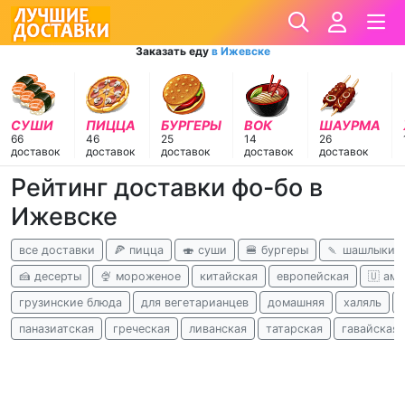
Заказать еду
в Ижевске
СУШИ
ПИЦЦА
БУРГЕРЫ
ВОК
ШАУРМА
66
46
25
14
26
доставок
доставок
доставок
доставок
доставок
Рейтинг доставки фо-бо в
Ижевске
все доставки
🍕 пицца
🍣 суши
🍔 бургеры
🍡 шашлыки
🍰 десерты
🍨 мороженое
китайская
европейская
🇺 ам
грузинские блюда
для вегетарианцев
домашняя
халяль
паназиатская
греческая
ливанская
татарская
гавайская