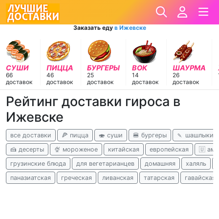
Заказать еду
в Ижевске
СУШИ
ПИЦЦА
БУРГЕРЫ
ВОК
ШАУРМА
66
46
25
14
26
доставок
доставок
доставок
доставок
доставок
Рейтинг доставки гироса в
Ижевске
все доставки
🍕 пицца
🍣 суши
🍔 бургеры
🍡 шашлыки
🍰 десерты
🍨 мороженое
китайская
европейская
🇺 ам
грузинские блюда
для вегетарианцев
домашняя
халяль
паназиатская
греческая
ливанская
татарская
гавайская