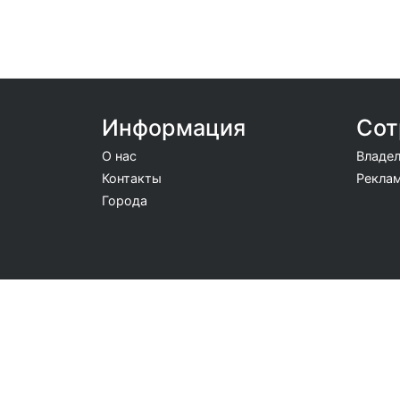
Информация
Сот
О нас
Владел
Контакты
Реклам
Города