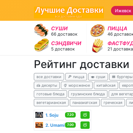
Ижевск
СУШИ
ПИЦЦА
66 доставок
46 доставо
СЭНДВИЧИ
ФАСТФУ
5 доставок
21 доставка
Рейтинг доставки
все доставки
🍕 пицца
🍣 суши
🍔 бургеры
🍰 десерты
🍨 мороженое
китайская
европ
готовые блюда
грузинские блюда
для вегета
вегетарианская
паназиатская
греческая
л
1. Soju
7.20
2. Umami
7.00