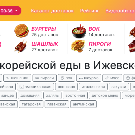
Каталог доставок
Рейтинг
Видеообзо
 00:36
БУРГЕРЫ
ВОК
к
25 доставок
14 доставок
Д
ШАШЛЫК
ПИРОГИ
27 доставок
7 доставок
 корейской еды в Ижевск
🍡 шашлыки
🥧 пироги
🍜 вок
🌯 шаурма
🍖 мясо
🍟 ф
ейская
🇺 американская
японская
итальянская
закуски
рианцев
домашняя
халяль
восточная
детское меню
море
иванская
татарская
гавайская
английская