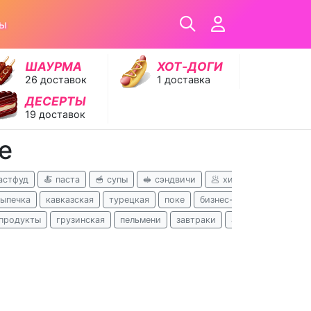
ры
ШАУРМА
ХОТ‑ДОГИ
26 доставок
1 доставка
ДЕСЕРТЫ
19 доставок
е
астфуд
🍝 паста
🥣 супы
🥪 сэндвичи
🥟 хинкали
🥗 салат
выпечка
кавказская
турецкая
поке
бизнес-ланчи
русская
продукты
грузинская
пельмени
завтраки
азербайджанская