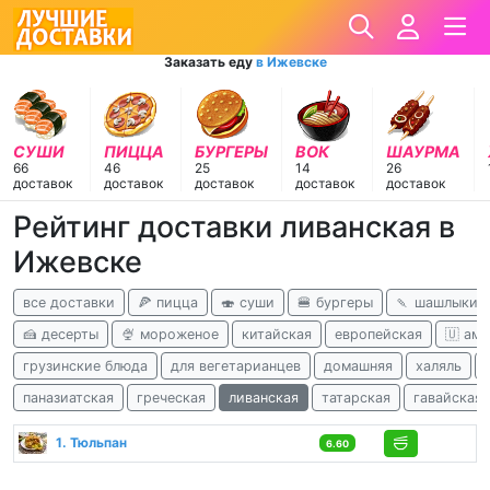
Заказать еду
в Ижевске
СУШИ
ПИЦЦА
БУРГЕРЫ
ВОК
ШАУРМА
66
46
25
14
26
доставок
доставок
доставок
доставок
доставок
Рейтинг доставки ливанская в
Ижевске
все доставки
🍕 пицца
🍣 суши
🍔 бургеры
🍡 шашлыки
🍰 десерты
🍨 мороженое
китайская
европейская
🇺 ам
грузинские блюда
для вегетарианцев
домашняя
халяль
паназиатская
греческая
ливанская
татарская
гавайская
1. Тюльпан
6.60