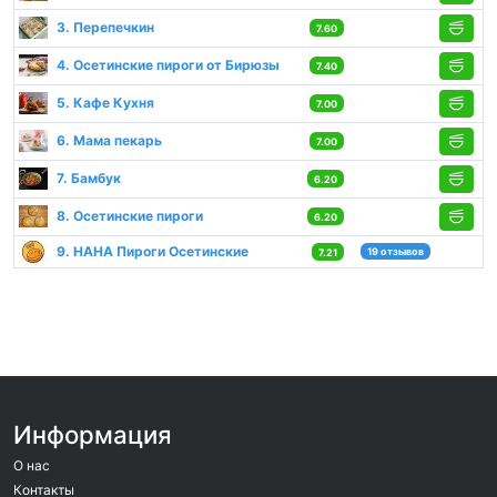
3. Перепечкин
7.60
4. Осетинские пироги от Бирюзы
7.40
5. Кафе Кухня
7.00
6. Мама пекарь
7.00
7. Бамбук
6.20
8. Осетинские пироги
6.20
9. НАНА Пироги Осетинские
19 отзывов
7.21
Информация
О нас
Контакты