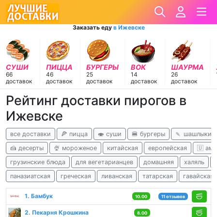
Заказать еду
в Ижевске
СУШИ
ПИЦЦА
БУРГЕРЫ
ВОК
ШАУРМА
66
46
25
14
26
доставок
доставок
доставок
доставок
доставок
Рейтинг доставки пирогов в
Ижевске
все доставки
🍕 пицца
🍣 суши
🍔 бургеры
🍡 шашлыки
🍰 десерты
🍨 мороженое
китайская
европейская
🇺 ам
грузинские блюда
для вегетарианцев
домашняя
халяль
паназиатская
греческая
ливанская
татарская
гавайская
1. Бамбук
10.00
11 отзывов
2. Пекарня Крошкина
8.00