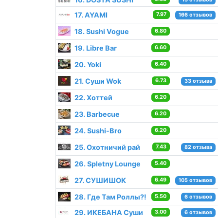
17. AYAMI
7.97
166 отзывов
18. Sushi Vogue
6.80
19. Libre Bar
6.60
20. Yoki
6.40
21. Суши Wok
6.73
33 отзыва
22. Хоттей
6.20
23. Barbecue
6.20
24. Sushi-Bro
6.20
25. Охотничий рай
7.43
82 отзыва
26. Spletny Lounge
5.40
27. СУШИШОК
6.49
105 отзывов
28. Где Там Роллы?!
5.50
6 отзывов
29. ИКЕБАНА Суши
3.00
6 отзывов