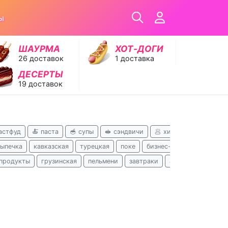
ы
ШАУРМА
ХОТ‑ДОГИ
26 доставок
1 доставка
ДЕСЕРТЫ
19 доставок
астфуд
🍝 паста
🥣 супы
🥪 сэндвичи
🥟 хинкали
🥗 салат
выпечка
кавказская
турецкая
поке
бизнес-ланчи
русская
продукты
грузинская
пельмени
завтраки
азербайджанская