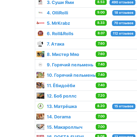
3. Суши Ями
8.53
490 отзывов
4. OlliRolli
9.00
18 отзывов
5. MrKrabz
8.33
70 отзывов
6. Roll&Rolls
8.07
112 отзывов
7. Атака
7.60
8. Мистер Мяо
7.60
9. Горячий пельмень
7.40
10. Горячий пельмень
7.40
11. Ёбидоёби
7.40
12. Боб роллс
7.20
13. Матрёшка
8.20
15 отзывов
14. Dorama
7.00
15. Макароллыч
7.00
16. DOSTA SUSHI
9.08
13 отзывов