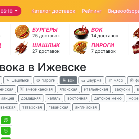
Каталог доставок
Рейтинг
Видеообзор
 06:10
БУРГЕРЫ
ВОК
к
25 доставок
14 доставок
Д
ШАШЛЫК
ПИРОГИ
27 доставок
7 доставок
 вока в Ижевске
🍡 шашлыки
🥧 пироги
🍜 вок
🌯 шаурма
🍖 мясо
🍟 ф
ейская
🇺 американская
японская
итальянская
закуски
рианцев
домашняя
халяль
восточная
детское меню
море
иванская
татарская
гавайская
английская