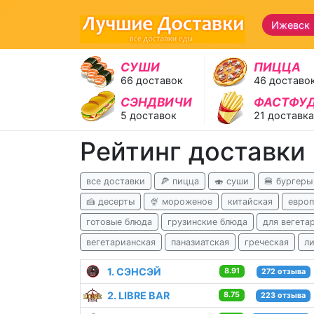
Ижевск
СУШИ
ПИЦЦА
66 доставок
46 доставо
СЭНДВИЧИ
ФАСТФУ
5 доставок
21 доставка
Рейтинг доставки
все доставки
🍕 пицца
🍣 суши
🍔 бургеры
🍰 десерты
🍨 мороженое
китайская
европ
готовые блюда
грузинские блюда
для вегета
вегетарианская
паназиатская
греческая
л
1. СЭНСЭЙ
8.91
272 отзыва
2. LIBRE BAR
8.75
223 отзыва