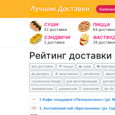
Калинин
СУШИ
ПИЦЦА
52 доставки
64 доставк
СЭНДВИЧИ
ФАСТФУ
2 доставки
28 доставо
Рейтинг доставки
все доставки
🍕 пицца
🍣 суши
🍔 бургеры
🍰 десерты
🍨 мороженое
китайская
европ
грузинские блюда
для вегетарианцев
для вег
паназиатская
украинская
греческая
фо-бо
1. Кафе-пиццерия «Пеперончино» (ул. 
2. Английский паб «Британника» (ул. Го