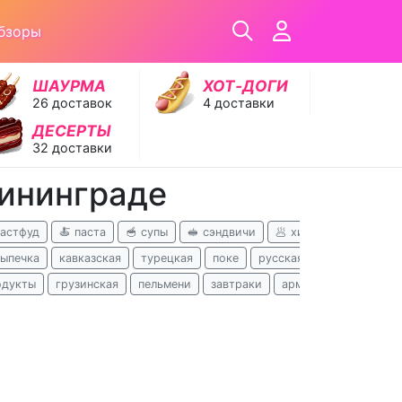
бзоры
ШАУРМА
ХОТ‑ДОГИ
26 доставок
4 доставки
ДЕСЕРТЫ
32 доставки
лининграде
фастфуд
🍝 паста
🥣 супы
🥪 сэндвичи
🥟 хинкали
🥗 сала
выпечка
кавказская
турецкая
поке
русская
узбекская
одукты
грузинская
пельмени
завтраки
армянская
хачапу