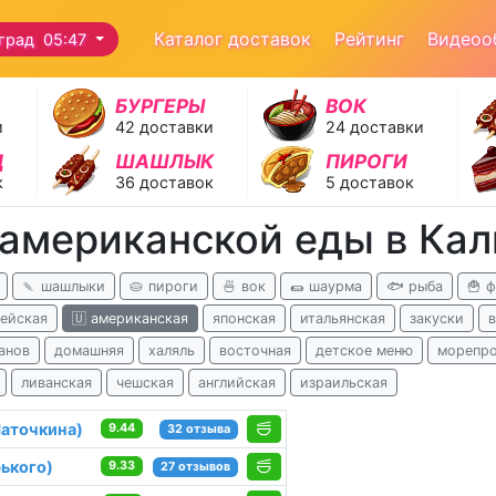
Каталог доставок
Рейтинг
Видеоо
град 05:47
БУРГЕРЫ
ВОК
и
42 доставки
24 доставки
Д
ШАШЛЫК
ПИРОГИ
к
36 доставок
5 доставок
 американской еды в Ка
🍡 шашлыки
🥧 пироги
🍜 вок
🌯 шаурма
🐟 рыба
🍟 
ейская
🇺 американская
японская
итальянская
закуски
анов
домашняя
халяль
восточная
детское меню
морепр
ливанская
чешская
английская
израильская
Маточкина)
9.44
32 отзыва
рького)
9.33
27 отзывов