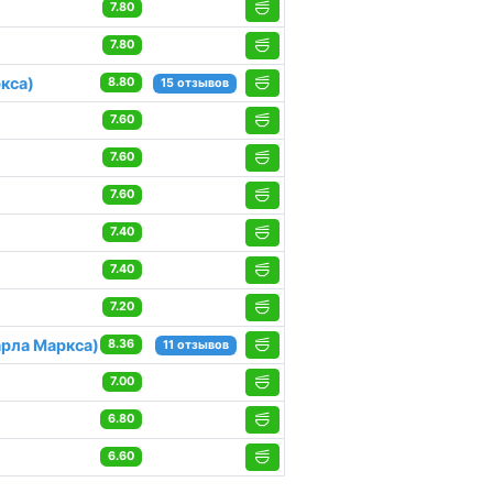
7.80
7.80
кса)
8.80
15 отзывов
7.60
7.60
7.60
7.40
7.40
7.20
арла Маркса)
8.36
11 отзывов
7.00
6.80
6.60