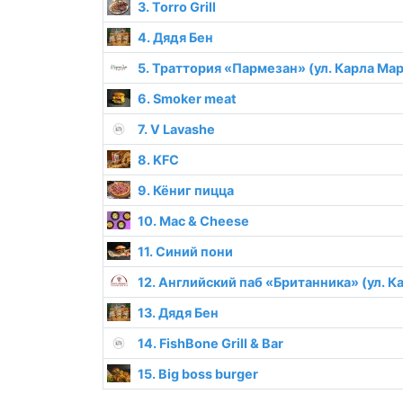
3. Torro Grill
4. Дядя Бен
5. Траттория «Пармезан» (ул. Карла Мар
6. Smoker meat
7. V Lavashe
8. KFC
9. Кёниг пицца
10. Mac & Cheese
11. Синий пони
12. Английский паб «Британника» (ул. К
13. Дядя Бен
14. FishBone Grill & Bar
15. Big boss burger