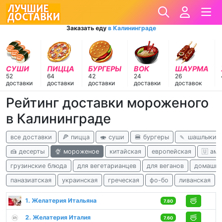
Заказать еду
в Калининграде
СУШИ
ПИЦЦА
БУРГЕРЫ
ВОК
ШАУРМА
52
64
42
24
26
доставки
доставки
доставки
доставки
доставок
Рейтинг доставки мороженого
в Калининграде
все доставки
🍕 пицца
🍣 суши
🍔 бургеры
🍡 шашлыки
🍰 десерты
🍨 мороженое
китайская
европейская
🇺 ам
грузинские блюда
для вегетарианцев
для веганов
домашня
паназиатская
украинская
греческая
фо-бо
ливанская
1. Желатерия Итальяна
7.80
2. Желатерия Италия
7.60