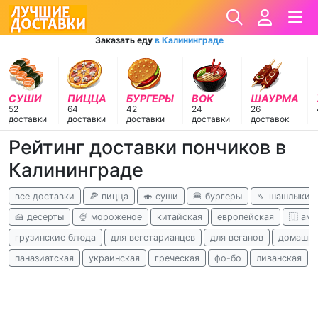
Заказать еду
в Калининграде
СУШИ
ПИЦЦА
БУРГЕРЫ
ВОК
ШАУРМА
52
64
42
24
26
доставки
доставки
доставки
доставки
доставок
Рейтинг доставки пончиков в
Калининграде
все доставки
🍕 пицца
🍣 суши
🍔 бургеры
🍡 шашлыки
🍰 десерты
🍨 мороженое
китайская
европейская
🇺 ам
грузинские блюда
для вегетарианцев
для веганов
домашня
паназиатская
украинская
греческая
фо-бо
ливанская