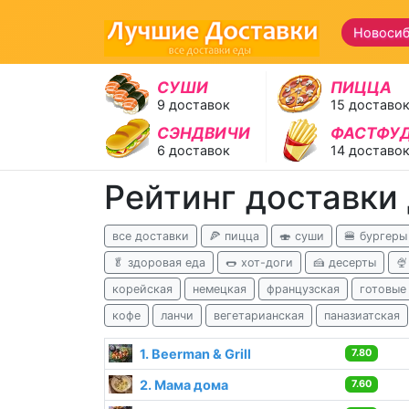
Новосиб
СУШИ
ПИЦЦА
9 доставок
15 доставо
СЭНДВИЧИ
ФАСТФУ
6 доставок
14 доставо
Рейтинг доставки
все доставки
🍕 пицца
🍣 суши
🍔 бургеры
🥬 здоровая еда
🌭 хот-доги
🍰 десерты

корейская
немецкая
французская
готовые
кофе
ланчи
вегетарианская
паназиатская
1. Beerman & Grill
7.80
2. Мама дома
7.60