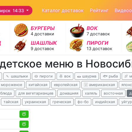
Каталог доставок
Рейтинг
Видео
ирск 14:33
БУРГЕРЫ
ВОК
к
4 доставки
7 доставок
Д
ШАШЛЫК
ПИРОГИ
к
9 доставок
13 доставок
 детское меню в Новоси
🍡 шашлыки
🥧 пироги
🍜 вок
🌯 шаурма
🐟 рыба
🍖 
 мороженое
китайская
европейская
🇺 американская
японс
 блюда
для вегетарианцев
домашняя
халяль
восточная
д
тайская
украинская
греческая
фо-бо
индийская
уйгур