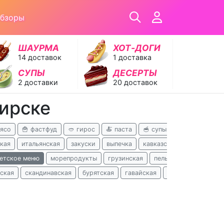
обзоры
ШАУРМА
ХОТ‑ДОГИ
14 доставок
1 доставка
СУПЫ
ДЕСЕРТЫ
2 доставки
20 доставок
бирске
мясо
🍟 фастфуд
🥙 гирос
🍝 паста
🥣 супы
🥪 сэндвичи
кая
итальянская
закуски
выпечка
кавказская
турецкая
етское меню
морепродукты
грузинская
пельмени
завтраки
ская
скандинавская
бурятская
гавайская
испанская