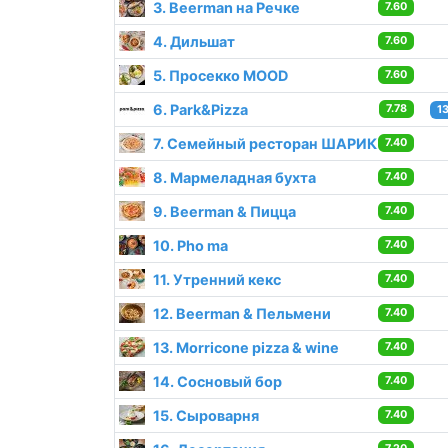
3. Beerman на Речке
7.60
4. Дильшат
7.60
5. Просекко MOOD
7.60
6. Park&Pizza
7.78
1
7. Семейный ресторан ШАРИК
7.40
8. Мармеладная бухта
7.40
9. Beerman & Пицца
7.40
10. Pho ma
7.40
11. Утренний кекс
7.40
12. Beerman & Пельмени
7.40
13. Morricone pizza & wine
7.40
14. Сосновый бор
7.40
15. Сыроварня
7.40