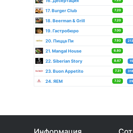
16. Десертация
7.20
17. Burger Club
7.20
18. Beerman & Grill
7.20
19. Гастробюро
7.00
20. Пицца Пи
7.93
21
21. Mangal House
6.80
22. Siberian Story
8.67
1
23. Buon Appetito
7.31
31
24. ЯЕМ
7.32
29
Информация
Сот