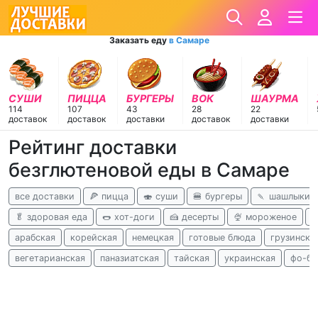
Заказать еду
в Самаре
СУШИ
ПИЦЦА
БУРГЕРЫ
ВОК
ШАУРМА
114
107
43
28
22
доставок
доставок
доставки
доставок
доставки
Рейтинг доставки
безглютеновой еды в Самаре
все доставки
🍕 пицца
🍣 суши
🍔 бургеры
🍡 шашлыки
🥬 здоровая еда
🌭 хот-доги
🍰 десерты
🍨 мороженое
к
арабская
корейская
немецкая
готовые блюда
грузински
вегетарианская
паназиатская
тайская
украинская
фо-бо