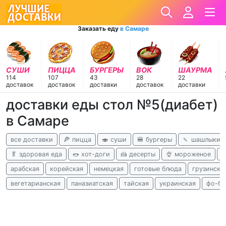
Заказать еду
в Самаре
СУШИ
ПИЦЦА
БУРГЕРЫ
ВОК
ШАУРМА
114
107
43
28
22
доставок
доставок
доставки
доставок
доставки
доставки еды стол №5(диабет)
в Самаре
все доставки
🍕 пицца
🍣 суши
🍔 бургеры
🍡 шашлыки
🥬 здоровая еда
🌭 хот-доги
🍰 десерты
🍨 мороженое
к
арабская
корейская
немецкая
готовые блюда
грузински
вегетарианская
паназиатская
тайская
украинская
фо-бо