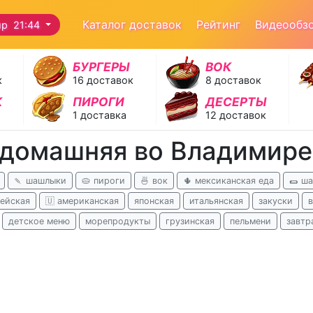
Каталог доставок
Рейтинг
Видеообз
р 21:44
БУРГЕРЫ
ВОК
к
16 доставок
8 доставок
К
ПИРОГИ
ДЕСЕРТЫ
1 доставка
12 доставок
 домашняя во Владимире
🍡 шашлыки
🥧 пироги
🍜 вок
🌵 мексиканская еда
🌯 ш
ейская
🇺 американская
японская
итальянская
закуски
детское меню
морепродукты
грузинская
пельмени
завтр