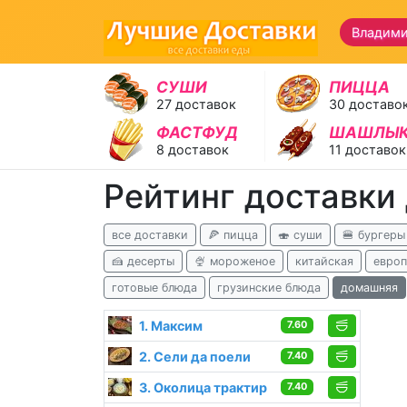
Владими
СУШИ
ПИЦЦА
27 доставок
30 доставо
ФАСТФУД
ШАШЛЫ
8 доставок
11 доставок
Рейтинг доставки
все доставки
🍕 пицца
🍣 суши
🍔 бургеры
🍰 десерты
🍨 мороженое
китайская
европ
готовые блюда
грузинские блюда
домашняя
1. Максим
7.60
2. Сели да поели
7.40
3. Околица трактир
7.40