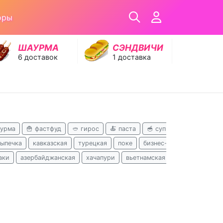
оры
ШАУРМА
СЭНДВИЧИ
6 доставок
1 доставка
аурма
🍟 фастфуд
🥙 гирос
🍝 паста
🥣 супы
🥪 сэндвичи
выпечка
кавказская
турецкая
поке
бизнес-ланчи
русская
аки
азербайджанская
хачапури
вьетнамская
кофе
ланчи