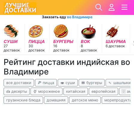
Заказать еду
во Владимире
СУШИ
ПИЦЦА
БУРГЕРЫ
ВОК
ШАУРМА
27
30
16
8
6 доставок
доставок
доставок
доставок
доставок
Рейтинг доставки индийская во
Владимире
все доставки
🍕 пицца
🍣 суши
🍔 бургеры
🍡 шашлыки
🍰 десерты
🍨 мороженое
китайская
европейская
🇺 ам
грузинские блюда
домашняя
детское меню
морепродукты