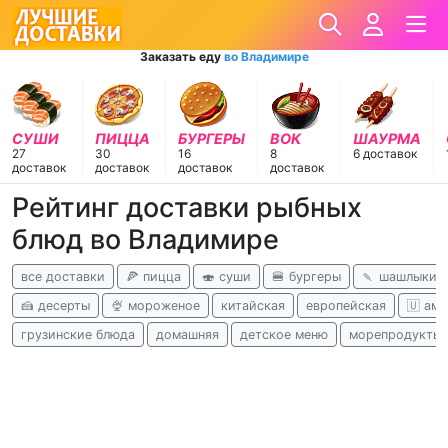
Заказать еду
во Владимире
СУШИ
ПИЦЦА
БУРГЕРЫ
ВОК
ШАУРМА
27
30
16
8
6 доставок
доставок
доставок
доставок
доставок
Рейтинг доставки рыбных
блюд во Владимире
все доставки
🍕 пицца
🍣 суши
🍔 бургеры
🍡 шашлыки
🍰 десерты
🍨 мороженое
китайская
европейская
🇺 ам
грузинские блюда
домашняя
детское меню
морепродукты