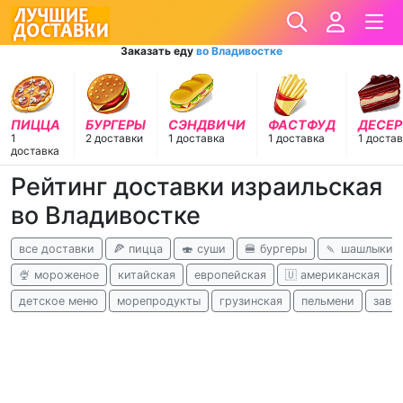
Заказать еду
во Владивостке
ПИЦЦА
БУРГЕРЫ
СЭНДВИЧИ
ФАСТФУД
ДЕСЕ
1
2 доставки
1 доставка
1 доставка
1 доста
доставка
Рейтинг доставки израильская
во Владивостке
все доставки
🍕 пицца
🍣 суши
🍔 бургеры
🍡 шашлыки
🍨 мороженое
китайская
европейская
🇺 американская
детское меню
морепродукты
грузинская
пельмени
завт