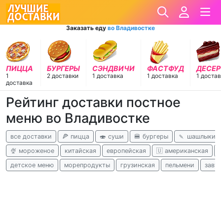
Заказать еду
во Владивостке
ПИЦЦА
БУРГЕРЫ
СЭНДВИЧИ
ФАСТФУД
ДЕСЕ
1
2 доставки
1 доставка
1 доставка
1 доста
доставка
Рейтинг доставки постное
меню во Владивостке
все доставки
🍕 пицца
🍣 суши
🍔 бургеры
🍡 шашлыки
🍨 мороженое
китайская
европейская
🇺 американская
детское меню
морепродукты
грузинская
пельмени
завт