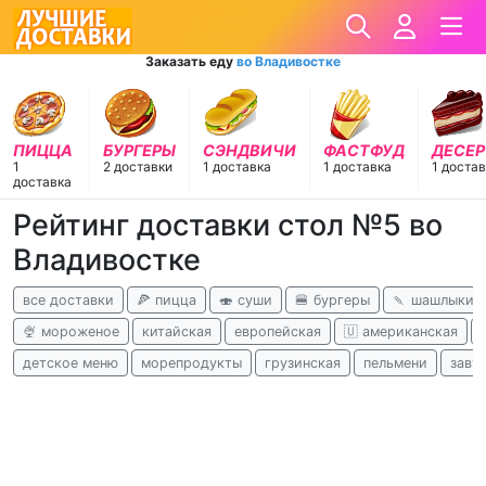
Заказать еду
во Владивостке
ПИЦЦА
БУРГЕРЫ
СЭНДВИЧИ
ФАСТФУД
ДЕСЕ
1
2 доставки
1 доставка
1 доставка
1 доста
доставка
Рейтинг доставки стол №5 во
Владивостке
все доставки
🍕 пицца
🍣 суши
🍔 бургеры
🍡 шашлыки
🍨 мороженое
китайская
европейская
🇺 американская
детское меню
морепродукты
грузинская
пельмени
завт