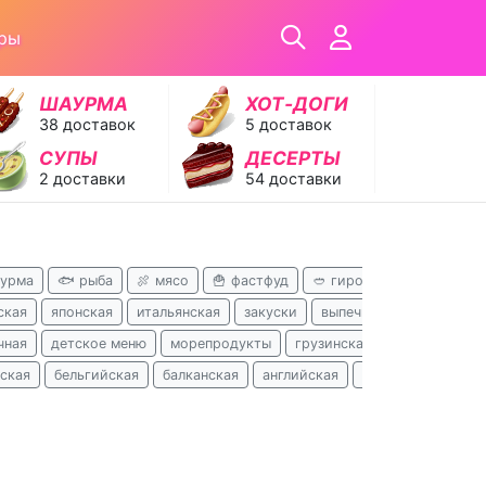
ры
ШАУРМА
ХОТ‑ДОГИ
38 доставок
5 доставок
СУПЫ
ДЕСЕРТЫ
2 доставки
54 доставки
аурма
🐟 рыба
🍖 мясо
🍟 фастфуд
🥙 гирос
🍝 паста

ская
японская
итальянская
закуски
выпечка
кавказская
чная
детское меню
морепродукты
грузинская
пельмени
ская
бельгийская
балканская
английская
перуанская