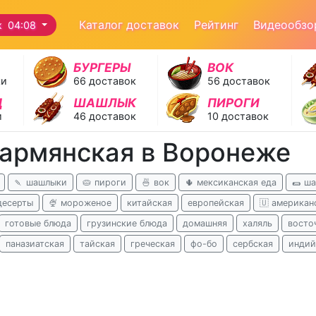
Каталог доставок
Рейтинг
Видеообзо
ж 04:08
БУРГЕРЫ
ВОК
ки
66 доставок
56 доставок
Д
ШАШЛЫК
ПИРОГИ
и
46 доставок
10 доставок
 армянская в Воронеже
🍡 шашлыки
🥧 пироги
🍜 вок
🌵 мексиканская еда
🌯 ш
десерты
🍨 мороженое
китайская
европейская
🇺 американ
готовые блюда
грузинские блюда
домашняя
халяль
восто
паназиатская
тайская
греческая
фо-бо
сербская
индий