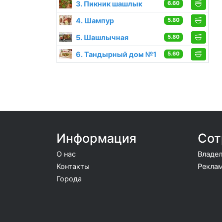
3. Пикник шашлык
6.60
4. Шампур
5.80
5. Шашлычная
5.80
6. Тандырный дом №1
5.60
Информация
Сот
О нас
Владел
Контакты
Реклам
Города