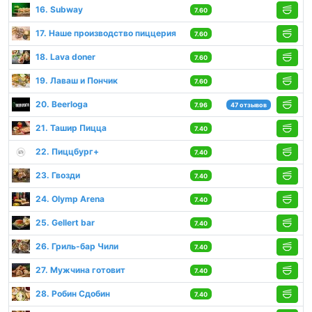
16. Subway
7.60
17. Наше производство пиццерия
7.60
18. Lava doner
7.60
19. Лаваш и Пончик
7.60
20. Beerloga
7.96
47 отзывов
21. Ташир Пицца
7.40
22. Пиццбург+
7.40
23. Гвозди
7.40
24. Olymp Arena
7.40
25. Gellert bar
7.40
26. Гриль-бар Чили
7.40
27. Мужчина готовит
7.40
28. Робин Сдобин
7.40