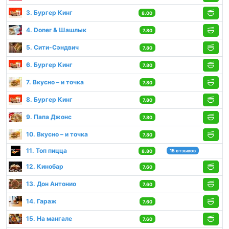
3. Бургер Кинг
8.00
4. Doner & Шашлык
7.80
5. Сити-Сэндвич
7.80
6. Бургер Кинг
7.80
7. Вкусно – и точка
7.80
8. Бургер Кинг
7.80
9. Папа Джонс
7.80
10. Вкусно – и точка
7.80
11. Топ пицца
15 отзывов
8.80
12. Кинобар
7.60
13. Дон Антонио
7.60
14. Гараж
7.60
15. На мангале
7.60