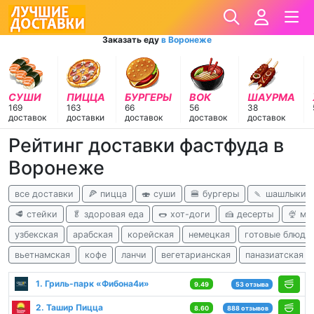
Заказать еду
в Воронеже
СУШИ
ПИЦЦА
БУРГЕРЫ
ВОК
ШАУРМА
169
163
66
56
38
доставок
доставки
доставок
доставок
доставок
Рейтинг доставки фастфуда в
Воронеже
все доставки
🍕 пицца
🍣 суши
🍔 бургеры
🍡 шашлыки
🥩 стейки
🥬 здоровая еда
🌭 хот-доги
🍰 десерты
🍨 м
узбекская
арабская
корейская
немецкая
готовые блюда
вьетнамская
кофе
ланчи
вегетарианская
паназиатская
1. Гриль-парк «Фибона4и»
9.49
53 отзыва
2. Ташир Пицца
8.60
888 отзывов