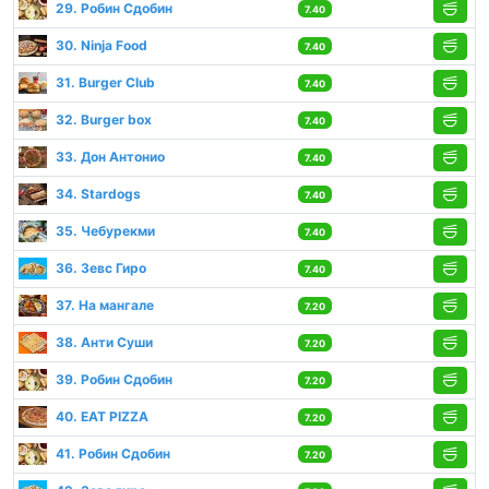
29. Робин Сдобин
7.40
30. Ninja Food
7.40
31. Burger Club
7.40
32. Burger box
7.40
33. Дон Антонио
7.40
34. Stardogs
7.40
35. Чебурекми
7.40
36. Зевс Гиро
7.40
37. На мангале
7.20
38. Анти Суши
7.20
39. Робин Сдобин
7.20
40. EAT PIZZA
7.20
41. Робин Сдобин
7.20