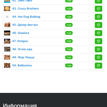
42. Зевс гиро
7.20
43. Crazy Brothers
7.20
44. Hot Dog Bulldog
7.20
45. Донер бистро
7.20
46. Шавёха
7.20
47. Amigos
7.20
48. Огонь еда
7.20
49. Жар Пицца
7.20
50. Bellissimo
7.20
Информация