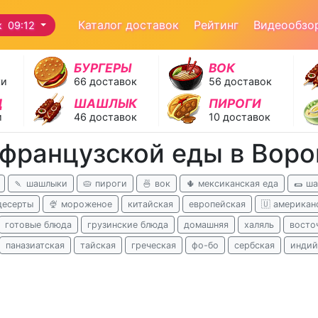
Каталог доставок
Рейтинг
Видеообзо
ж 09:12
БУРГЕРЫ
ВОК
ки
66 доставок
56 доставок
Д
ШАШЛЫК
ПИРОГИ
и
46 доставок
10 доставок
 французской еды в Вор
🍡 шашлыки
🥧 пироги
🍜 вок
🌵 мексиканская еда
🌯 ш
десерты
🍨 мороженое
китайская
европейская
🇺 американ
готовые блюда
грузинские блюда
домашняя
халяль
восто
паназиатская
тайская
греческая
фо-бо
сербская
индий