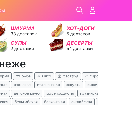
ры
ШАУРМА
ХОТ‑ДОГИ
38 доставок
5 доставок
СУПЫ
ДЕСЕРТЫ
2 доставки
54 доставки
онеже
аурма
🐟 рыба
🍖 мясо
🍟 фастфуд
🥙 гирос
🍝 паста

ская
японская
итальянская
закуски
выпечка
кавказская
чная
детское меню
морепродукты
грузинская
пельмени
ская
бельгийская
балканская
английская
перуанская