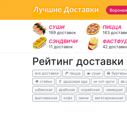
Вороне
СУШИ
ПИЦЦА
169 доставок
163 достав
СЭНДВИЧИ
ФАСТФУ
11 доставок
42 доставк
Рейтинг доставки
все доставки
🍕 пицца
🍣 суши
🍔 бургеры
🥩 стейки
🥬 здоровая еда
🌭 хот-доги
🍰 
узбекская
арабская
корейская
немецкая
вьетнамская
кофе
ланчи
вегетарианская