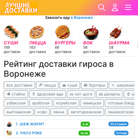
Заказать еду
в Воронеже
СУШИ
ПИЦЦА
БУРГЕРЫ
ВОК
ШАУРМА
169
163
66
56
38
доставок
доставки
доставок
доставок
доставок
Рейтинг доставки гироса в
Воронеже
все доставки
🍕 пицца
🍣 суши
🍔 бургеры
🍡 шашлыки
🥩 стейки
🥬 здоровая еда
🌭 хот-доги
🍰 десерты
🍨 м
узбекская
арабская
корейская
немецкая
готовые блюда
вьетнамская
кофе
ланчи
вегетарианская
паназиатская
1. ШЕФ ЖАРИТ
25 отзывов
8.16
2. РACO POKE
1 отзыв
10.00