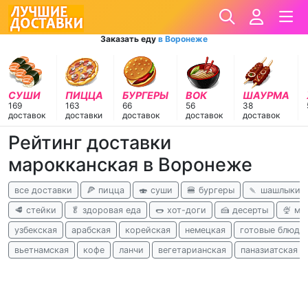
Заказать еду
в Воронеже
СУШИ
ПИЦЦА
БУРГЕРЫ
ВОК
ШАУРМА
169
163
66
56
38
доставок
доставки
доставок
доставок
доставок
Рейтинг доставки
марокканская в Воронеже
все доставки
🍕 пицца
🍣 суши
🍔 бургеры
🍡 шашлыки
🥩 стейки
🥬 здоровая еда
🌭 хот-доги
🍰 десерты
🍨 м
узбекская
арабская
корейская
немецкая
готовые блюда
вьетнамская
кофе
ланчи
вегетарианская
паназиатская