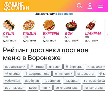
Заказать еду
в Воронеже
СУШИ
ПИЦЦА
БУРГЕРЫ
ВОК
ШАУРМА
169
163
66
56
38
доставок
доставки
доставок
доставок
доставок
Рейтинг доставки постное
меню в Воронеже
все доставки
🍕 пицца
🍣 суши
🍔 бургеры
🍡 шашлыки
🥩 стейки
🥬 здоровая еда
🌭 хот-доги
🍰 десерты
🍨 м
узбекская
арабская
корейская
немецкая
готовые блюда
вьетнамская
кофе
ланчи
вегетарианская
паназиатская