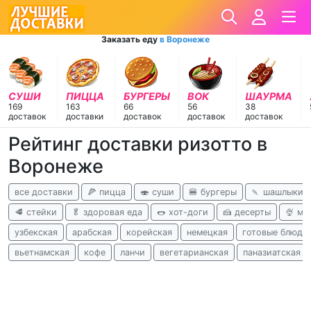
Заказать еду
в Воронеже
СУШИ
ПИЦЦА
БУРГЕРЫ
ВОК
ШАУРМА
169
163
66
56
38
доставок
доставки
доставок
доставок
доставок
Рейтинг доставки ризотто в
Воронеже
все доставки
🍕 пицца
🍣 суши
🍔 бургеры
🍡 шашлыки
🥩 стейки
🥬 здоровая еда
🌭 хот-доги
🍰 десерты
🍨 м
узбекская
арабская
корейская
немецкая
готовые блюда
вьетнамская
кофе
ланчи
вегетарианская
паназиатская