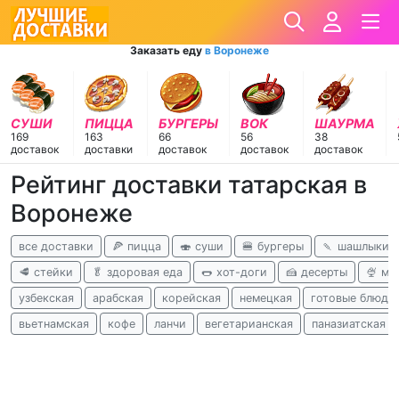
Заказать еду
в Воронеже
СУШИ
ПИЦЦА
БУРГЕРЫ
ВОК
ШАУРМА
169
163
66
56
38
доставок
доставки
доставок
доставок
доставок
Рейтинг доставки татарская в
Воронеже
все доставки
🍕 пицца
🍣 суши
🍔 бургеры
🍡 шашлыки
🥩 стейки
🥬 здоровая еда
🌭 хот-доги
🍰 десерты
🍨 м
узбекская
арабская
корейская
немецкая
готовые блюда
вьетнамская
кофе
ланчи
вегетарианская
паназиатская