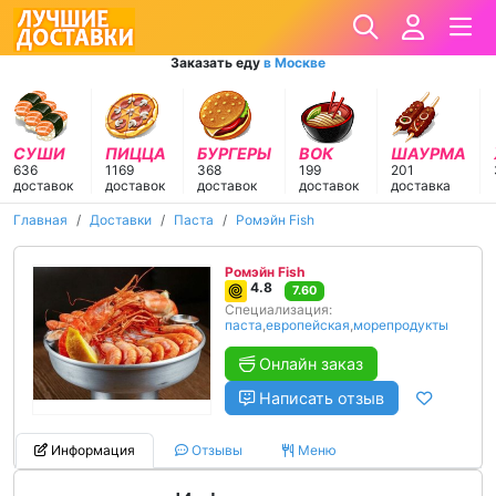
Заказать еду
в Москве
СУШИ
ПИЦЦА
БУРГЕРЫ
ВОК
ШАУРМА
636
1169
368
199
201
доставок
доставок
доставок
доставок
доставка
Главная
Доставки
Паста
Ромэйн Fish
Ромэйн Fish
4.8
7.60
Специализация:
паста
,
европейская
,
морепродукты
Онлайн заказ
Написать отзыв
Информация
Отзывы
Меню