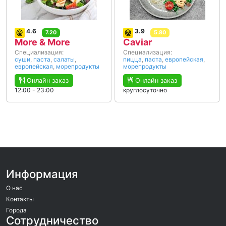
4.6
3.9
7.20
5.80
More & More
Caviar
Специализация:
Специализация:
суши
,
паста
,
салаты
,
пицца
,
паста
,
европейская
,
европейская
,
морепродукты
морепродукты
Онлайн заказ
Онлайн заказ
12:00 - 23:00
круглосуточно
Информация
О нас
Контакты
Города
Сотрудничество