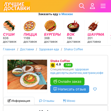
Заказать еду
в Москве
СУШИ
ПИЦЦА
БУРГЕРЫ
ВОК
ШАУРМА
636
1169
368
199
201
доставок
доставок
доставок
доставок
доставка
Главная
Доставки
Здоровая еда
Shaka Coffee
Shaka Coffee
4.9
7.80
Специализация:
здоровая
еда
,
десерты
,
выпечка
,
завтраки
,
кофе
Онлайн заказ
Написать отзыв
Информация
Отзывы
Меню