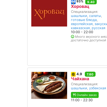
93%
9.40
Хоровац
Специализация:
шашлыки
,
салаты
,
готовые блюда
,
европейская
,
закуск
кавказская
,
русская
10:00 - 22:00
Много вкусного мяс
достаточно доступной
4.9
7.80
Чайхана
Специализация:
шашлыки
,
узбекская
Онлайн заказ
11:00 - 22:30