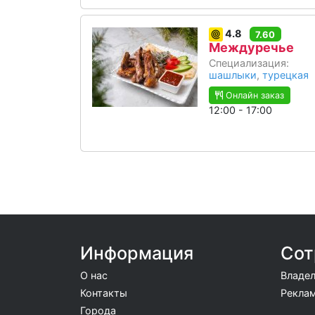
4.8
7.60
Междуречье
Специализация:
шашлыки
,
турецкая
Онлайн заказ
12:00 - 17:00
Информация
Сот
О нас
Владел
Контакты
Реклам
Города