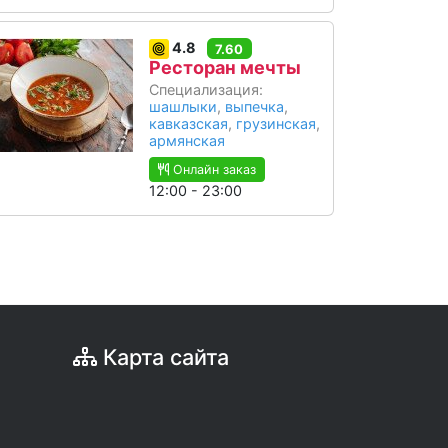
4.8
7.60
Ресторан мечты
Специализация:
шашлыки
,
выпечка
,
кавказская
,
грузинская
,
армянская
Онлайн заказ
12:00 - 23:00
Карта сайта