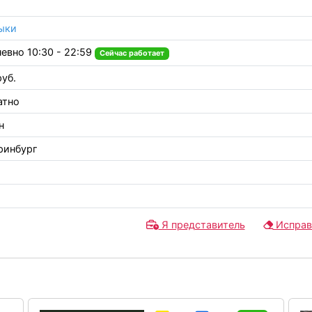
ыки
евно 10:30 - 22:59
Сейчас работает
руб.
атно
н
ринбург
Я представитель
Исправ