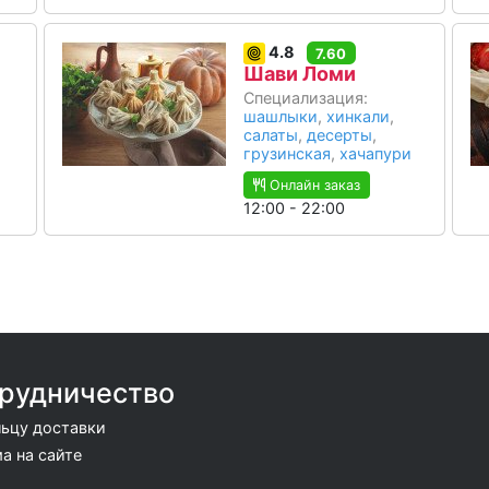
4.8
7.60
Шави Ломи
Специализация:
шашлыки
,
хинкали
,
салаты
,
десерты
,
грузинская
,
хачапури
Онлайн заказ
12:00 - 22:00
рудничество
ьцу доставки
а на сайте