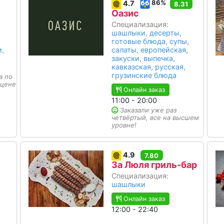
86%
4.7
8.31
Оазис
Специализация:
шашлыки
,
десерты
,
готовые блюда
,
супы
,
и
,
салаты
,
европейская
,
закуски
,
выпечка
,
кавказская
,
русская
,
грузинские блюда
а по
 цене
Онлайн заказ
11:00 - 20:00
Заказали уже раз
четвёртый, все на высшем
уровне!
4.9
7.80
За Люля гриль-бар
Специализация:
шашлыки
Онлайн заказ
12:00 - 22:40