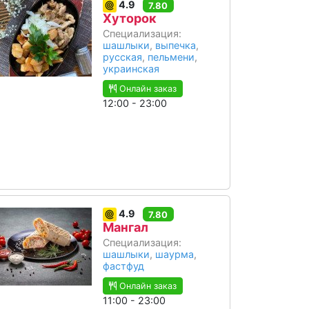
4.9
7.80
Хуторок
Специализация:
шашлыки
,
выпечка
,
русская
,
пельмени
,
украинская
Онлайн заказ
12:00 - 23:00
4.9
7.80
Мангал
Специализация:
шашлыки
,
шаурма
,
фастфуд
Онлайн заказ
11:00 - 23:00