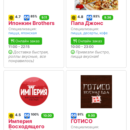
4.7
85%
4.8
93%
9.11
9.36
Ипонкин Brothers
Папа Джонс
Специализация:
Специализация:
пицца
,
японская
пицца
,
десерты
,
кофе
Онлайн заказ
Онлайн заказ
11:00 - 22:15
10:00 - 23:00
Доставка быстрая,
Привезли быстро,
роллы вкусные, все
пицца вкусная!
понравилось)
4.5
100%
91%
10.00
9.00
Империя
ГОТИСО
Восходящего
Специализация: