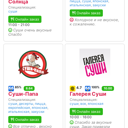
Солнца
пицца
,
суши
,
японская
,
итальянская
,
закуски
Специализация:
суши
Онлайн заказ
Онлайн заказ
Холодное и не вкусное,
к сожалению.
11:00 - 21:00
Суши очень вкусные
Спасбо
85%
4.7
100%
8.64
10.00
Суши-Папа
Галерея Суши
Специализация:
Специализация:
суши
,
десерты
,
пицца
,
суши
,
вок
,
японская
европейская
,
японская
,
итальянская
,
закуски
Онлайн заказ
10:00 - 16:00
Онлайн заказ
Спасибо за вкусные
Все отлично , вкусно
суши. Заказ привезли