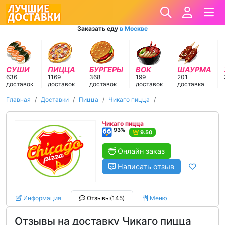
Заказать еду
в Москве
СУШИ
ПИЦЦА
БУРГЕРЫ
ВОК
ШАУРМА
636
1169
368
199
201
доставок
доставок
доставок
доставок
доставка
Главная
Доставки
Пицца
Чикаго пицца
Чикаго пицца
93%
9.50
Онлайн заказ
Написать отзыв
Информация
Отзывы(145)
Меню
Отзывы на доставку Чикаго пицца