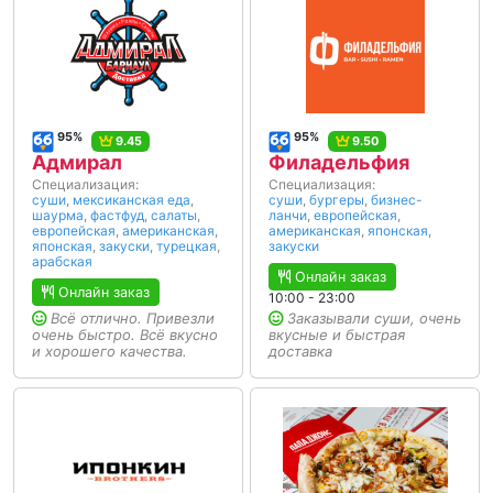
95%
95%
9.45
9.50
Адмирал
Филадельфия
Специализация:
Специализация:
суши
,
мексиканская еда
,
суши
,
бургеры
,
бизнес-
шаурма
,
фастфуд
,
салаты
,
ланчи
,
европейская
,
европейская
,
американская
,
американская
,
японская
,
японская
,
закуски
,
турецкая
,
закуски
арабская
Онлайн заказ
Онлайн заказ
10:00 - 23:00
Всё отлично. Привезли
Заказывали суши, очень
очень быстро. Всё вкусно
вкусные и быстрая
и хорошего качества.
доставка