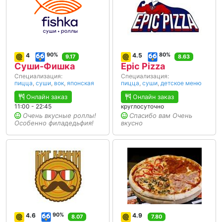
4
90%
4.5
80%
9.17
8.63
Суши-Фишка
Epic Pizza
Специализация:
Специализация:
пицца
,
суши
,
вок
,
японская
пицца
,
суши
,
детское меню
Онлайн заказ
Онлайн заказ
11:00 - 22:45
круглосуточно
Очень вкусные роллы!
Спасибо вам Очень
Особенно филадедьфия!
вкусно
4.6
90%
4.9
8.07
7.80