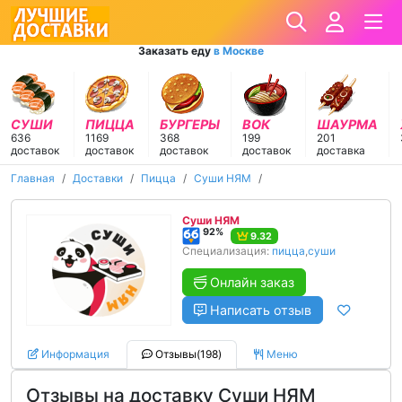
Заказать еду
в Москве
СУШИ
ПИЦЦА
БУРГЕРЫ
ВОК
ШАУРМА
636
1169
368
199
201
доставок
доставок
доставок
доставок
доставка
Главная
Доставки
Пицца
Суши НЯМ
Суши НЯМ
92%
9.32
Специализация:
пицца
,
суши
Онлайн заказ
Написать отзыв
Информация
Отзывы(198)
Меню
Отзывы на доставку Суши НЯМ