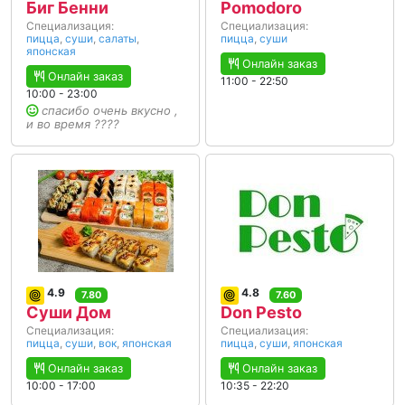
Биг Бенни
Pomodoro
Специализация:
Специализация:
пицца
,
суши
,
салаты
,
пицца
,
суши
японская
Онлайн заказ
Онлайн заказ
11:00 - 22:50
10:00 - 23:00
спасибо очень вкусно ,
и во время ????
4.9
4.8
7.80
7.60
Суши Дом
Don Pesto
Специализация:
Специализация:
пицца
,
суши
,
вок
,
японская
пицца
,
суши
,
японская
Онлайн заказ
Онлайн заказ
10:00 - 17:00
10:35 - 22:20