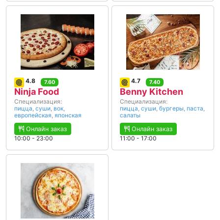
4.8
4.7
7.60
7.40
Ninja Food
Benny Kitchen
Специализация:
Специализация:
пицца
,
суши
,
вок
,
пицца
,
суши
,
бургеры
,
паста
,
европейская
,
японская
салаты
Онлайн заказ
Онлайн заказ
10:00 - 23:00
11:00 - 17:00