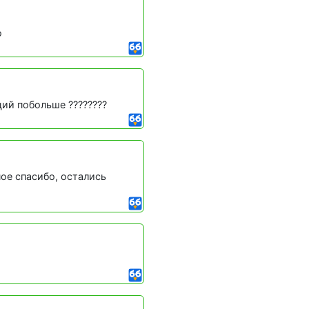
о
ций побольше ????????
ное спасибо, остались