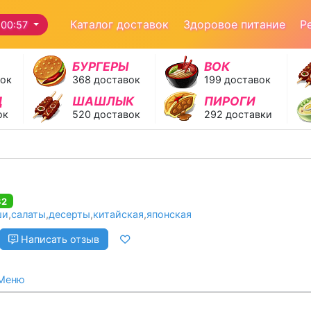
Каталог доставок
Здоровое питание
Р
 00:57
БУРГЕРЫ
ВОК
вок
368 доставок
199 доставок
Д
ШАШЛЫК
ПИРОГИ
ок
520 доставок
292 доставки
32
ши
,
салаты
,
десерты
,
китайская
,
японская
Написать отзыв
Меню