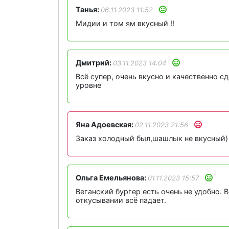
Танья:
06.11.2023 11:52
Мидии и том ям вкусный ‼️
Дмитрий:
03.11.2023 14:04
Всё супер, очень вкусно и качественно с
уровне
Яна Адоевская:
02.11.2023 21:56
Заказ холодный был,шашлык не вкусный)
Ольга Емельянова:
01.11.2023 15:57
Веганский бургер есть очень не удобно. В
откусывании всë падает.