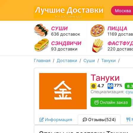
Москва
СУШИ
ПИЦЦА
636 доставок
1169 доста
СЭНДВИЧИ
ФАСТФУ
93 доставки
220 достав
Главная
Доставки
Суши
Тануки
Тануки
77%
4.7
8.
Специализация:
су
Онлайн заказ
Информация
Отзывы(524)