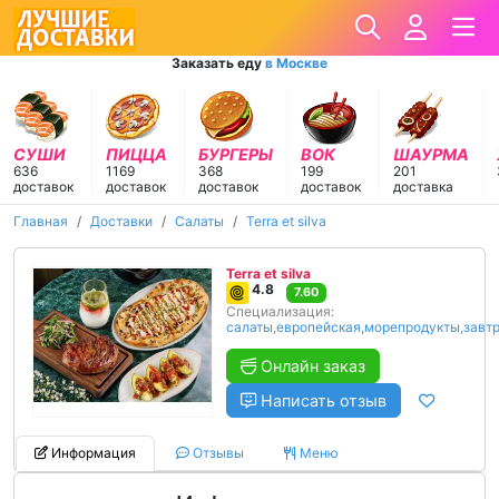
Заказать еду
в Москве
СУШИ
ПИЦЦА
БУРГЕРЫ
ВОК
ШАУРМА
636
1169
368
199
201
доставок
доставок
доставок
доставок
доставка
Главная
Доставки
Салаты
Terra et silva
Terra et silva
4.8
7.60
Специализация:
салаты
,
европейская
,
морепродукты
,
завт
Онлайн заказ
Написать отзыв
Информация
Отзывы
Меню