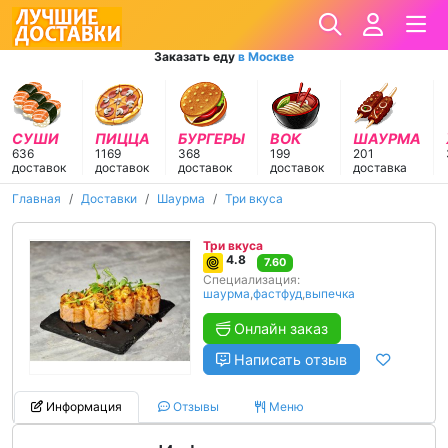
Заказать еду
в Москве
СУШИ
ПИЦЦА
БУРГЕРЫ
ВОК
ШАУРМА
636
1169
368
199
201
доставок
доставок
доставок
доставок
доставка
Главная
Доставки
Шаурма
Три вкуса
Три вкуса
4.8
7.60
Специализация:
шаурма
,
фастфуд
,
выпечка
Онлайн заказ
Написать отзыв
Информация
Отзывы
Меню