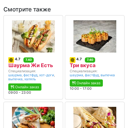
Смотрите также
4.7
4.7
7.40
7.40
Шаурма Жи Есть
Три вкуса
Специализация:
Специализация:
шаурма
,
фастфуд
,
хот-доги
,
шаурма
,
фастфуд
,
выпечка
выпечка
,
халяль
Онлайн заказ
Онлайн заказ
10:00 - 17:00
09:00 - 23:00