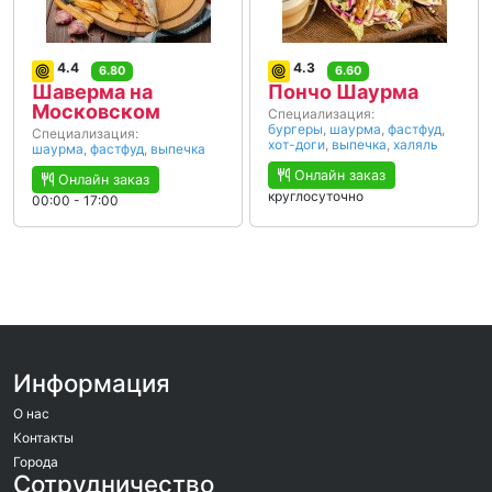
4.4
4.3
6.80
6.60
Шаверма на
Пончо Шаурма
Московском
Специализация:
бургеры
,
шаурма
,
фастфуд
,
Специализация:
хот-доги
,
выпечка
,
халяль
шаурма
,
фастфуд
,
выпечка
Онлайн заказ
Онлайн заказ
круглосуточно
00:00 - 17:00
Информация
О нас
Контакты
Города
Сотрудничество