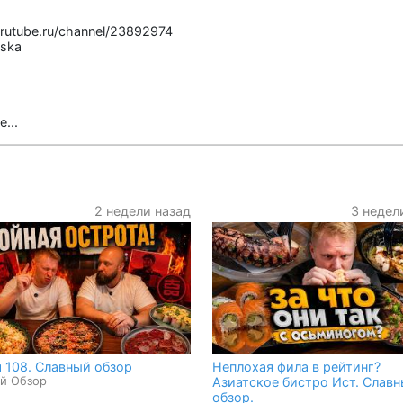
rutube.ru/channel/23892974
iska
...
2 недели назад
3 недел
 108. Славный обзор
Неплохая фила в рейтинг?
й Обзор
Азиатское бистро Ист. Слав
обзор.