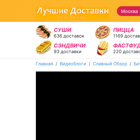
Москва 
СУШИ
ПИЦЦА
636 доставок
1169 доста
СЭНДВИЧИ
ФАСТФУ
93 доставки
220 достав
Главная
Видеоблоги
Славный Обзор
Би