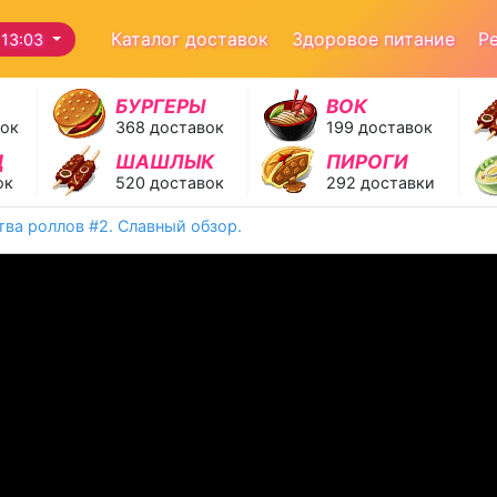
Каталог доставок
Здоровое питание
Р
13:03
БУРГЕРЫ
ВОК
вок
368 доставок
199 доставок
Д
ШАШЛЫК
ПИРОГИ
ок
520 доставок
292 доставки
тва роллов #2. Славный обзор.