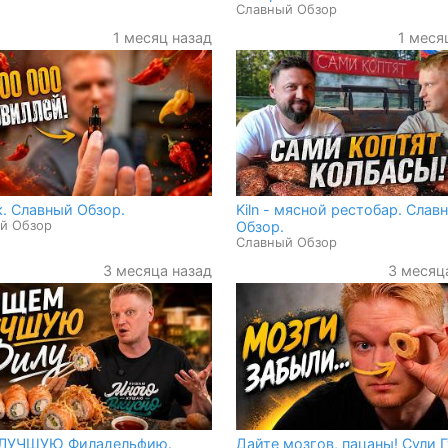
Славный Обзор
1 месяц назад
1 меся
. Славный Обзор.
Kiln - мясной рестобар. Слав
й Обзор
Обзор.
Славный Обзор
3 месяца назад
3 месяц
ЛУЧШУЮ Филадельфию.
Дайте мозгов, пацаны! Сули Г