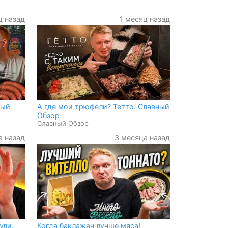
ц назад
1 месяц назад
ный
А где мои трюфели? Тетто. Славный
Обзор
Славный Обзор
а назад
3 месяца назад
ули.
Когда баклажан лучше мяса!