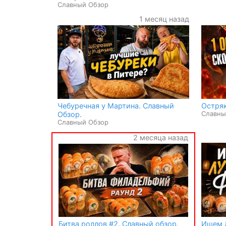
Славный Обзор
1 месяц назад
Чебуречная у Мартина. Славный
Остряк
Славны
Обзор.
Славный Обзор
2 месяца назад
Битва роллов #2. Славный обзор.
Ищем 