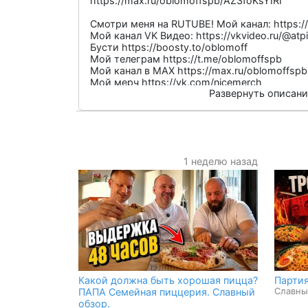
https://max.ru/oblomoffspb/AZ3foKsYIRI
Смотри меня на RUTUBE! Мой канал: https://
Мой канал VK Видео: https://vkvideo.ru/@atp
Бусти https://boosty.to/oblomoff
Мой телеграм https://t.me/oblomoffspb
Мой канал в MAX https://max.ru/oblomoffspb
Мой мерч https://vk.com/nicemerch
Развернуть описание
Моя группа в ВК https://vk.com/atpiska
Группа отзывов о доставках еды -
https://vk.com/foodfails
Еще рецепты и эксперименты
https://www.youtube.com/user/oblomoffstuff
Обзоры техники
1 неделю назад
https://www.youtube.com/user/muhanesidela
Сотрудничество -
oblomoffadvert@gmail.com
Какой должна быть хорошая пицца?
Партия
Славны
ПАПА Семейная пиццерия. Славный
обзор.