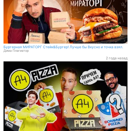
Бургерная МИРАТОРГ Стейк&Бургер! Лучше бы Вкусно и точка взял.
Дима Плагиатор
2 года назад