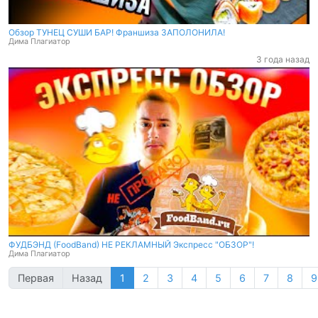
Обзор ТУНЕЦ СУШИ БАР! Франшиза ЗАПОЛОНИЛА!
Дима Плагиатор
3 года назад
ФУДБЭНД (FoodBand) НЕ РЕКЛАМНЫЙ Экспресс "ОБЗОР"!
Дима Плагиатор
Первая
Назад
1
2
3
4
5
6
7
8
9