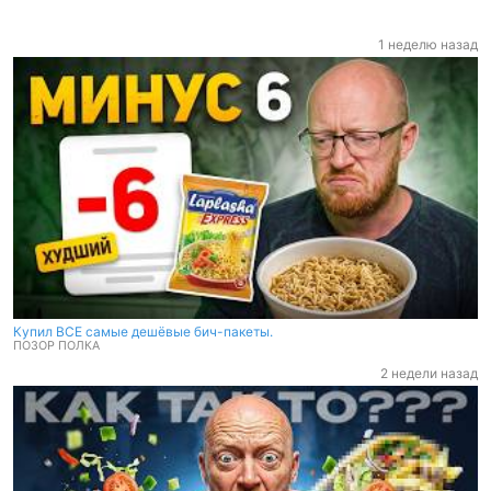
BOOSTY: https://boosty.to/pozorpolka
ТЕЛЕГА: https://t.me/joinchat/stKXN7eS9VdmMmM6
Почта для рекламы: pozorpolka@auth.media
1 неделю назад
ВК: https://vk.com/pozorpolka1
RUTUBE: https://rutube.ru/channel/27261761/
2-ОЙ КАНАЛ YOUTUBE: https://www.youtube.com/@pozorpolka11
ДЗЕН: https://dzen.ru/id/615c9fb224e75a100df1f29a
А/Я для посылок: 198188 а/я 22 тбп
Личная почта: pozorpolka11@gmail.com
Купил ВСЕ самые дешёвые бич-пакеты.
ПОЗОР ПОЛКА
2 недели назад
Купил ВСЕ самые дешёвые бич-пакеты.
ПОЗОР ПОЛКА
2 недели назад