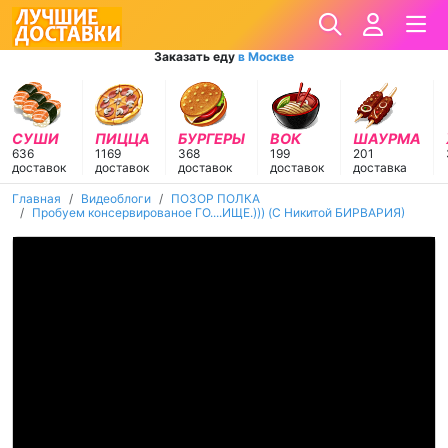
Заказать еду
в Москве
СУШИ
ПИЦЦА
БУРГЕРЫ
ВОК
ШАУРМА
636
1169
368
199
201
доставок
доставок
доставок
доставок
доставка
Главная
Видеоблоги
ПОЗОР ПОЛКА
Пробуем консервированое ГО....ИЩЕ.))) (C Никитой БИРВАРИЯ)