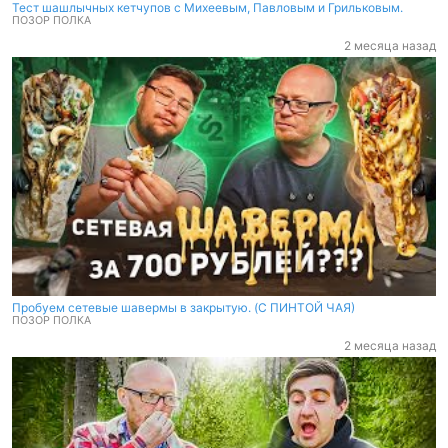
Тест шашлычных кетчупов с Михеевым, Павловым и Грильковым.
ПОЗОР ПОЛКА
2 месяца назад
Пробуем сетевые шавермы в закрытую. (C ПИНТОЙ ЧАЯ)
ПОЗОР ПОЛКА
2 месяца назад