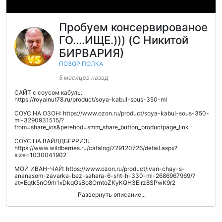
Пробуем консервированое
ГО....ИЩЕ.))) (C Никитой
БИРВАРИЯ)
ПОЗОР ПОЛКА
5 месяцев назад
САЙТ с соусом кабуль:
https://royalnut78.ru/product/soya-kabul-sous-350-ml
СОУС НА ОЗОН: https://www.ozon.ru/product/soya-kabul-sous-350-
ml-3290931515/?
from=share_ios&perehod=smm_share_button_productpage_link
СОУС НА ВАЙЛДБЕРРИЗ:
https://www.wildberries.ru/catalog/729120726/detail.aspx?
size=1030041902
МОЙ ИВАН-ЧАЙ: https://www.ozon.ru/product/ivan-chay-s-
ananasom-zavarka-bez-sahara-6-sht-h-330-ml-2686967969/?
at=Eqtk5nO9rh1xDkqGsBo8OrntoZKyKQH3Elrz8SPwK9r2
Развернуть описание...
МОЙ ЧАЙ ЗЕЛЁНЫЙ: https://www.ozon.ru/product/zelenyy-chay-s-
apelsinom-zavarka-bez-sahara-6-sht-h-330-ml-2686812756/?
1 неделю назад
__rr=1&at=6WtZYM7O2C5P7M7XTEM1JmrHxDy8VnIZGgQE2hx2lwX7