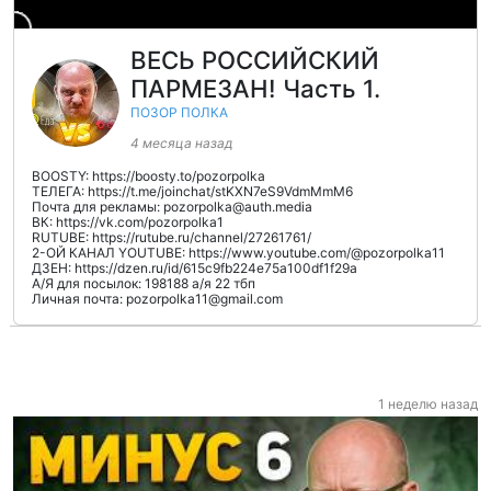
ВЕСЬ РОССИЙСКИЙ
ПАРМЕЗАН! Часть 1.
ПОЗОР ПОЛКА
4 месяца назад
BOOSTY: https://boosty.to/pozorpolka
ТЕЛЕГА: https://t.me/joinchat/stKXN7eS9VdmMmM6
Почта для рекламы: pozorpolka@auth.media
ВК: https://vk.com/pozorpolka1
RUTUBE: https://rutube.ru/channel/27261761/
2-ОЙ КАНАЛ YOUTUBE: https://www.youtube.com/@pozorpolka11
ДЗЕН: https://dzen.ru/id/615c9fb224e75a100df1f29a
А/Я для посылок: 198188 а/я 22 тбп
Личная почта: pozorpolka11@gmail.com
1 неделю назад
1 неделю назад