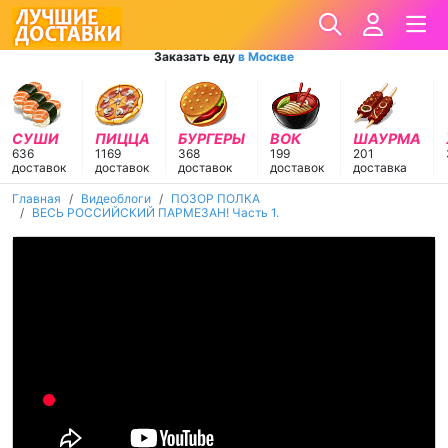
Заказать еду
в Москве
СУШИ
ПИЦЦА
БУРГЕРЫ
ВОК
ШАУРМА
636
1169
368
199
201
доставок
доставок
доставок
доставок
доставка
Главная
Видеоблоги
ПОЗОР ПОЛКА
ВЕСЬ РОССИЙСКИЙ ПАРМЕЗАН! Часть 1.