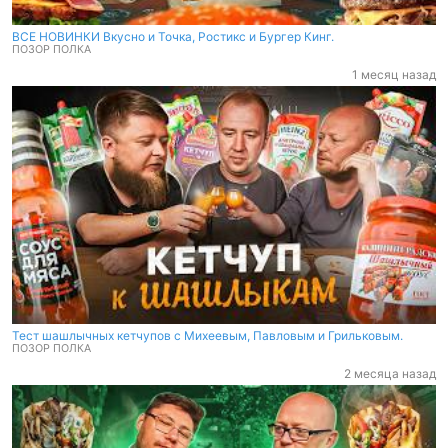
ВСЕ НОВИНКИ Вкусно и Точка, Ростикс и Бургер Кинг.
ПОЗОР ПОЛКА
1 месяц назад
Тест шашлычных кетчупов с Михеевым, Павловым и Грильковым.
ПОЗОР ПОЛКА
2 месяца назад