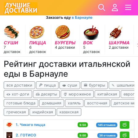
Заказать еду
в Барнауле
СУШИ
ПИЦЦА
БУРГЕРЫ
ВОК
ШАУРМА
7
6
4 доставки
5
2 доставки
доставок
доставок
доставок
Рейтинг доставки итальянской
еды в Барнауле
все доставки
🍕 пицца
🍣 суши
🍔 бургеры
🍡 шашлыки
🌭 хот-доги
🍰 десерты
🍨 мороженое
китайская
европе
готовые блюда
домашняя
халяль
восточная
детское ме
греческая
индийская
казахская
1. Чикаго пицца
9.50
145 отзывов
2. ГОТИСО
9.00
36 отзывов