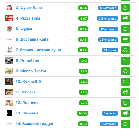
3. Суши-Папа
8.64
66 отзывов
4. Pizza Time
8.07
215 отзывов
5. Фудзи
8.94
17 отзывов
6. Доставка Kaifa
8.45
29 отзывов
7. Япония - остров суши
8.26
31 отзыв
8. Primetime
7.40
9. Место Пасты
7.40
10. Кухня 6.9
7.40
11. Sinners
7.20
12. Перчини
7.20
13. Окинава
10.00
2 отзыва
14. Высокий градус
8.50
6 отзывов