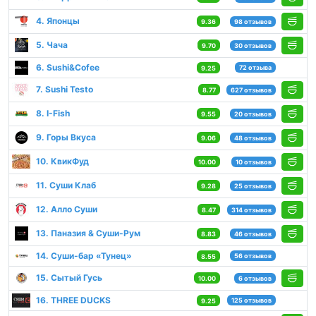
4. Японцы
9.36
98 отзывов
5. Чача
9.70
30 отзывов
6. Sushi&Cofee
72 отзыва
9.25
7. Sushi Testo
8.77
627 отзывов
8. I-Fish
9.55
20 отзывов
9. Горы Вкуса
9.06
48 отзывов
10. КвикФуд
10.00
10 отзывов
11. Суши Клаб
9.28
25 отзывов
12. Алло Суши
8.47
314 отзывов
13. Паназия & Суши-Рум
8.83
46 отзывов
14. Суши-бар «Тунец»
56 отзывов
8.55
15. Сытый Гусь
10.00
6 отзывов
16. THREE DUCKS
125 отзывов
9.25