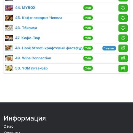
44. MYBOX
7.60
45. Кафе-пекарня Чепела
7.60
46. Тбилиси
7.60
47. Кофе-Тюр
7.60
48. Hook Street-крафтовый фастфуд
7.60
1 отзыв
49. Wine Сonnection
7.60
50. YOM пита-бар
7.60
Информация
О нас
Контакты