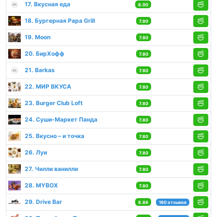
17. Вкусная еда
8.00
18. Бургерная Papa Grill
7.80
19. Moon
7.80
20. БирХофф
7.80
21. Barkas
7.80
22. МИР ВКУСА
7.80
23. Burger Club Loft
7.80
24. Суши-Маркет Панда
7.80
25. Вкусно – и точка
7.80
26. Луи
7.80
27. Чилли ванилли
7.80
28. MYBOX
7.80
29. Drive Bar
8.88
160 отзывов