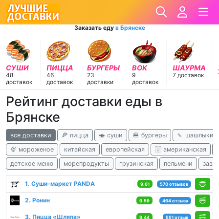
Заказать еду
в Брянске
СУШИ
ПИЦЦА
БУРГЕРЫ
ВОК
ШАУРМА
48
46
23
9
7 доставок
доставок
доставок
доставки
доставок
Рейтинг доставки еды в
Брянске
все доставки
🍕 пицца
🍣 суши
🍔 бургеры
🍡 шашлыки
🍨 мороженое
китайская
европейская
🇺 американская
детское меню
морепродукты
грузинская
пельмени
завт
1. Суши-маркет PANDA
9.61
570 отзывов
2. Ронин
9.59
464 отзыва
3. Пицца «Шляпа»
9.44
551 отзыв